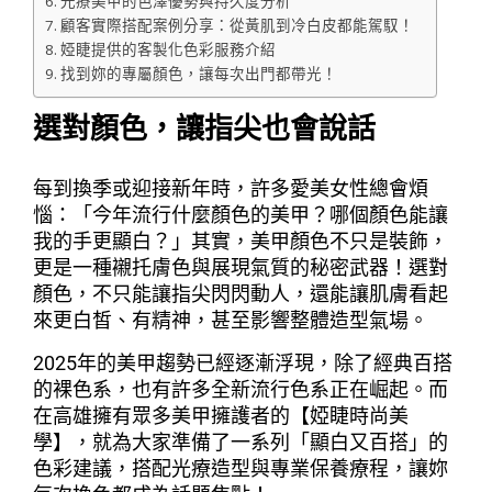
光療美甲的色澤優勢與持久度分析
顧客實際搭配案例分享：從黃肌到冷白皮都能駕馭！
婭睫提供的客製化色彩服務介紹
找到妳的專屬顏色，讓每次出門都帶光！
選對顏色，讓指尖也會說話
每到換季或迎接新年時，許多愛美女性總會煩
惱：「今年流行什麼顏色的美甲？哪個顏色能讓
我的手更顯白？」其實，美甲顏色不只是裝飾，
更是一種襯托膚色與展現氣質的秘密武器！選對
顏色，不只能讓指尖閃閃動人，還能讓肌膚看起
來更白皙、有精神，甚至影響整體造型氣場。
2025年的美甲趨勢已經逐漸浮現，除了經典百搭
的裸色系，也有許多全新流行色系正在崛起。而
在高雄擁有眾多美甲擁護者的【婭睫時尚美
學】，就為大家準備了一系列「顯白又百搭」的
色彩建議，搭配光療造型與專業保養療程，讓妳